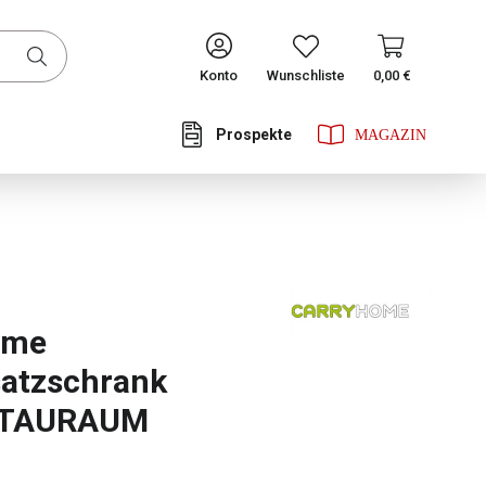
CONTINUE
Konto
Wunschliste
0,00 €
Prospekte
he Bewertung von 0 von 5 Sternen
ome
atzschrank
STAURAUM