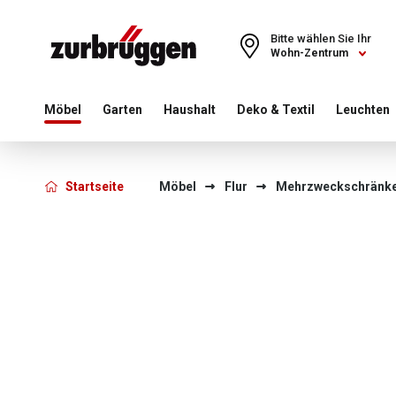
Choose a different country or region to see content for your 
Bitte wählen Sie Ihr
Wohn-Zentrum
Möbel
Garten
Haushalt
Deko & Textil
Leuchten
Startseite
Möbel
Flur
Mehrzweckschränk