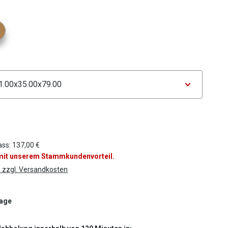
ählen
tor Farbe
ählen
tor Maße
ass: 137,00 €
 mit unserem Stammkundenvorteil.
. zzgl. Versandkosten
Tage