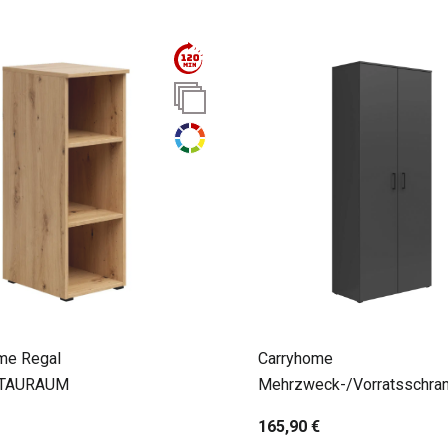
me Regal
Carryhome
STAURAUM
Mehrzweck-/Vorratsschra
MULTISTAURAUM
165,90 €