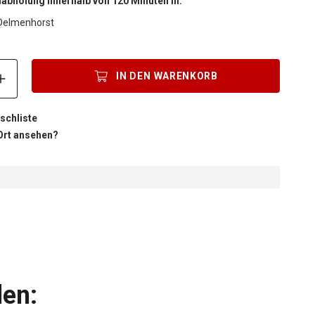
labholung innerhalb von 120 Minuten in:
Delmenhorst
Produkt Anzahl: Gib den gewünschten Wert ein oder benutze die S
IN DEN
WARENKORB
schliste
 Ort ansehen?
len: