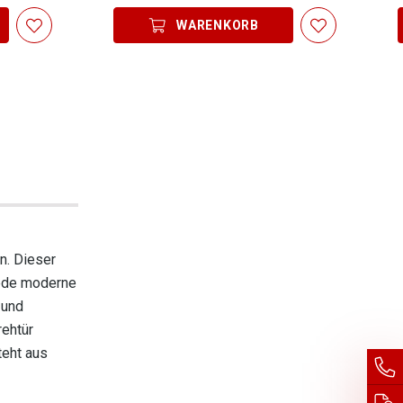
WARENKORB
n. Dieser
jede moderne
 und
rehtür
teht aus