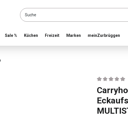
location and shop online
Sale %
Küchen
Freizeit
Marken
meinZurbrüggen
e
Durchschnittlic
Carryh
Eckaufs
MULTI