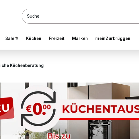
location and shop online
Sale %
Küchen
Freizeit
Marken
meinZurbrüggen
che Küchenberatung
iche Küchenberatung