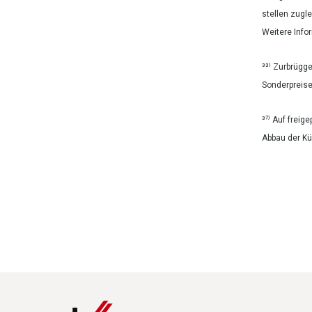
stellen zugl
Weitere Info
³³⁾ Zurbrügg
Sonderpreise
³⁷⁾ Auf freig
Abbau der Kü