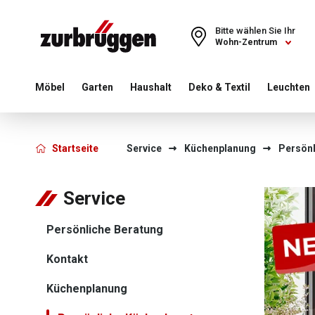
Choose a different country or region to see content for your 
Bitte wählen Sie Ihr
Wohn-Zentrum
Möbel
Garten
Haushalt
Deko & Textil
Leuchten
Zurbrüggen - Persönli
Startseite
Service
Küchenplanung
Persönl
Service
Persönliche Beratung
Kontakt
Küchenplanung