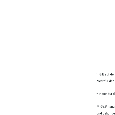
¹⁾ Gilt auf d
nicht für de
³⁾ Basis für
²⁵⁾ 0%-Finan
und gebunden