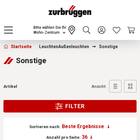
Choose a different country or region to see
content for your location and shop online
CONTINUE
Bitte wählen Sie Ihr
Wohn-Zentrum
Zurbrüggen - Sonstige
Startseite
Leuchten
Außenleuchten
Sonstige
Sonstige
Artikel
Ansicht:
FILTER
Sortieren nach:
Anzahl pro Seite: