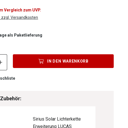
im Vergleich zum UVP.
. zzgl. Versandkosten
Tage als Paketlieferung
Produkt Anzahl: Gib den gewünschten Wert ein oder benutze die S
IN DEN
WARENKORB
schliste
 Zubehör:
Sirius Solar Lichterkette
Erweiterung LUCAS