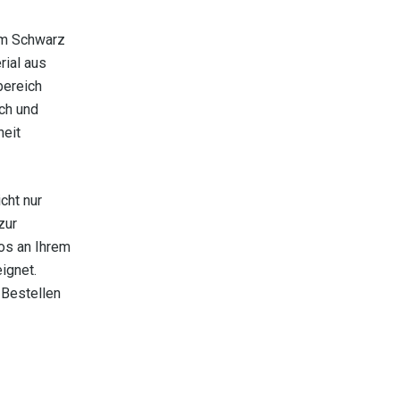
tem Schwarz
rial aus
bereich
ich und
heit
cht nur
zur
los an Ihrem
ignet.
 Bestellen