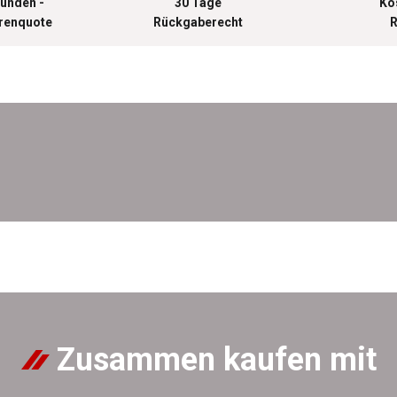
unden -
30 Tage
Ko
urenquote
Rückgaberecht
R
Zusammen kaufen mit