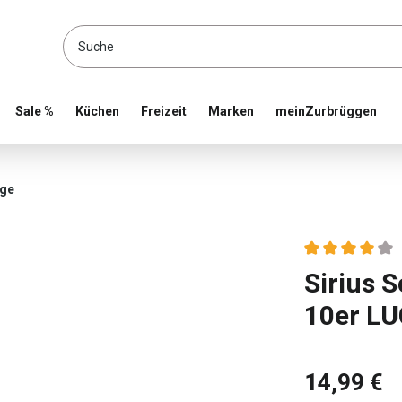
location and shop online
Sale %
Küchen
Freizeit
Marken
meinZurbrüggen
ige
Durchschnittlic
Sirius S
10er L
14,99 €