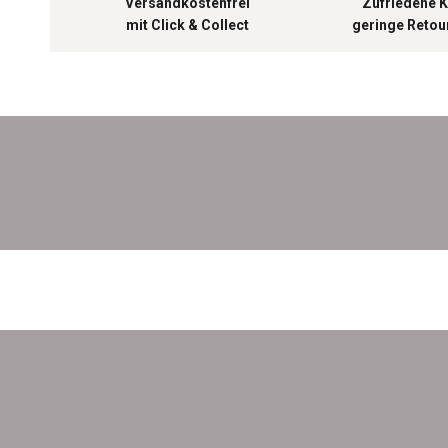
Versandkostenfrei
Zufriedene K
mit Click & Collect
geringe Reto