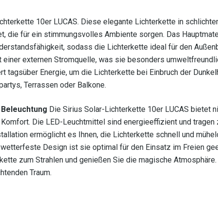
Lichterkette 10er LUCAS. Diese elegante Lichterkette in schlich
et, die für ein stimmungsvolles Ambiente sorgen. Das Hauptmate
erstandsfähigkeit, sodass die Lichterkette ideal für den Außen
eit einer externen Stromquelle, was sie besonders umweltfreundl
rt tagsüber Energie, um die Lichterkette bei Einbruch der Dunkel
partys, Terrassen oder Balkone.
e Beleuchtung
Die Sirius Solar-Lichterkette 10er LUCAS bietet ni
Komfort. Die LED-Leuchtmittel sind energieeffizient und tragen 
allation ermöglicht es Ihnen, die Lichterkette schnell und mühe
wetterfeste Design ist sie optimal für den Einsatz im Freien gee
terkette zum Strahlen und genießen Sie die magische Atmosphäre.
chtenden Traum.