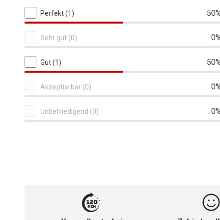
2 von 2 Bewertungen
50
Perfekt (1)
0
Sehr gut (0)
50
Gut (1)
0
Akzeptierbar (0)
0
Unbefriedigend (0)