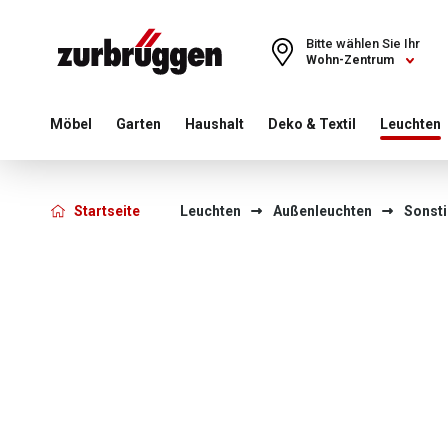
Choose a different country or region to see content for your 
Bitte wählen Sie Ihr
Wohn-Zentrum
Möbel
Garten
Haushalt
Deko & Textil
Leuchten
Startseite
Leuchten
Außenleuchten
Sonst