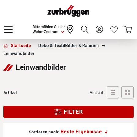
Choose a different country or region to see
content for your location and shop online
CONTINUE
Bitte wählen Sie Ihr
Wohn-Zentrum
Zurbrüggen - Leinwandbilder
Startseite
Deko & Textil
Bilder & Rahmen
Leinwandbilder
Leinwandbilder
Artikel
Ansicht:
FILTER
Sortieren nach: