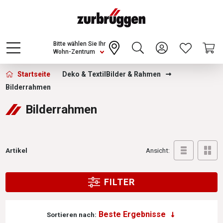
Choose a different country or region to see
content for your location and shop online
CONTINUE
Bitte wählen Sie Ihr
Wohn-Zentrum
Zurbrüggen - Bilderrahmen
Startseite
Deko & Textil
Bilder & Rahmen
Bilderrahmen
Bilderrahmen
Artikel
Ansicht:
FILTER
Sortieren nach: