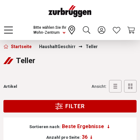
Choose a different country or region to see
content for your location and shop online
CONTINUE
Bitte wählen Sie Ihr
Wohn-Zentrum
Zurbrüggen -
Startseite
Haushalt
Geschirr
Teller
Teller
Artikel
Ansicht:
FILTER
Sortieren nach:
Anzahl pro Seite: