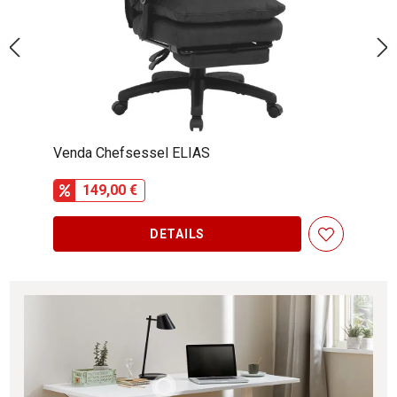
Novel Drehstuhl ROLF
209,09 €
DETAILS