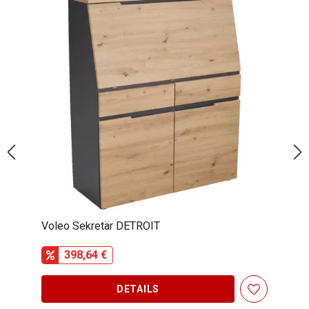
Hom´in Sekretär CAMRON
314,69 €
DETAILS