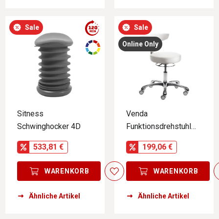
Sale
Sale
Online Only
Sitness
Venda
Schwinghocker 4D
Funktionsdrehstuhl
MY JAZZ
533,81 €
199,06 €
WARENKORB
WARENKORB
Ähnliche Artikel
Ähnliche Artikel