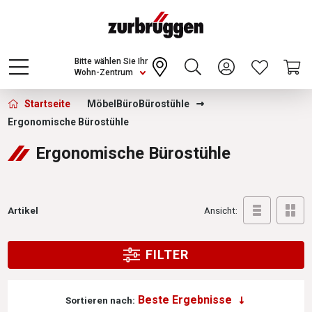
Choose a different country or region to see
content for your location and shop online
CONTINUE
Bitte wählen Sie Ihr
Wohn-Zentrum
Zurbrüggen - Ergonomische Bürostühle
Startseite
Möbel
Büro
Bürostühle
Ergonomische Bürostühle
Ergonomische Bürostühle
Artikel
Ansicht:
FILTER
Sortieren nach: