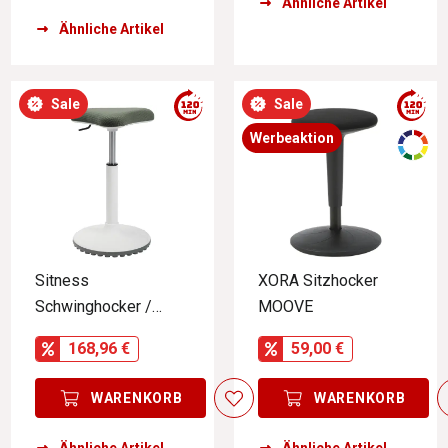
Ähnliche Artikel
Ähnliche Artikel
Sale
Sale
Werbeaktion
Sitness
XORA Sitzhocker
Schwinghocker /
MOOVE
Stehhilfe UP3
168,96 €
59,00 €
WARENKORB
WARENKORB