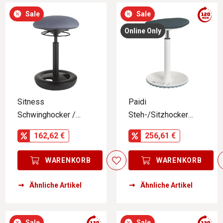
Sale
Sale
Online Only
Sitness
Paidi
Schwinghocker /
Steh-/Sitzhocker
Stehhilfe CREATIV
SWIFTY
162,62 €
256,61 €
WARENKORB
WARENKORB
Ähnliche Artikel
Ähnliche Artikel
Sale
Sale