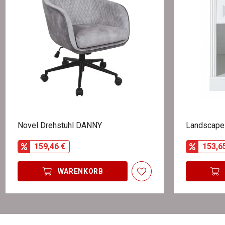
Novel Drehstuhl DANNY
Landscape 
159,46 €
153,6
WARENKORB