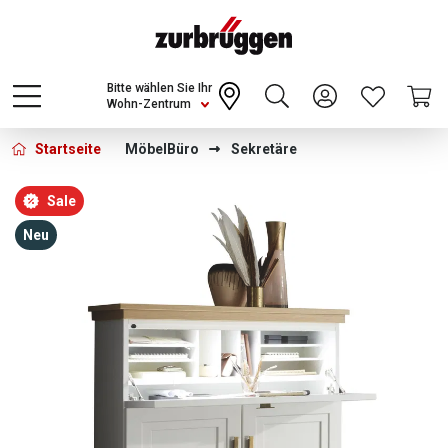
Choose a different country or region to see
content for your location and shop online
CONTINUE
Bitte wählen Sie Ihr
Wohn-Zentrum
Startseite
Möbel
Büro
Sekretäre
Bildergalerie überspringen
Sale
Neu