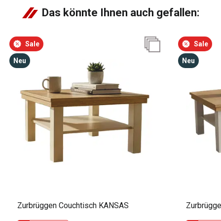
Das könnte Ihnen auch gefallen:
Sale
Sale
Neu
Neu
Zurbrüggen Couchtisch KANSAS
Zurbrügg