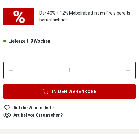
Der
40% + 12% Möbelrabatt
ist im Preis bereits
berücksichtigt.
Lieferzeit: 9 Wochen
P
IN DEN
WARENKORB
Auf die Wunschliste
Artikel vor Ort ansehen?