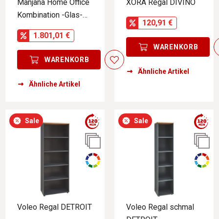
Manjana Home Office
XORA Regal DIVINO
Kombination -Glas-
120,91 €
TEXAS
1.801,01 €
WARENKORB
WARENKORB
Ähnliche Artikel
Ähnliche Artikel
Sale
Sale
Voleo Regal DETROIT
Voleo Regal schmal