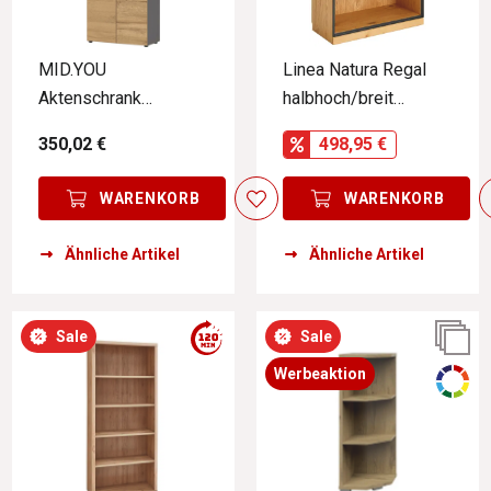
MID.YOU
Linea Natura Regal
Aktenschrank
halbhoch/breit
AGENDA HOME
ADMIRAL
350,02 €
498,95 €
WARENKORB
WARENKORB
Ähnliche Artikel
Ähnliche Artikel
Sale
Sale
Werbeaktion