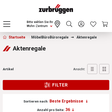
Choose a different country or region to see
content for your location and shop online
CONTINUE
Bitte wählen Sie Ihr
Wohn-Zentrum
Zurbrüggen - Aktenregale
Startseite
Möbel
Büro
Büroregale
Aktenregale
Aktenregale
Artikel
Ansicht:
FILTER
Sortieren nach:
Anzahl pro Seite: