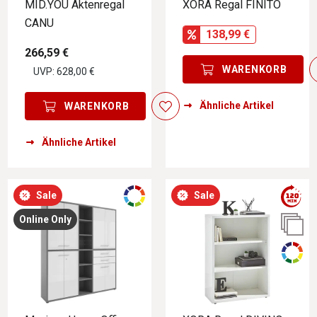
MID.YOU Aktenregal
XORA Regal FINITO
CANU
138,99 €
266,59 €
WARENKORB
UVP: 628,00 €
Ähnliche Artikel
WARENKORB
Ähnliche Artikel
Sale
Sale
Online Only