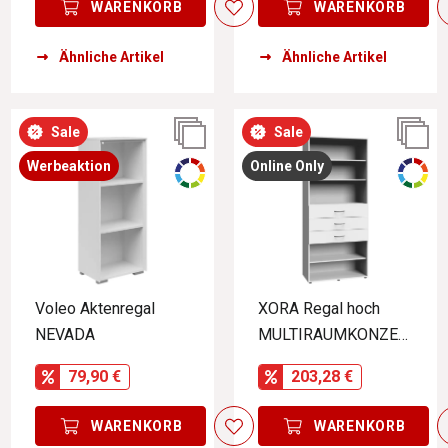
WARENKORB
WARENKORB
Ähnliche Artikel
Ähnliche Artikel
Sale
Sale
Werbeaktion
Online Only
Voleo Aktenregal
XORA Regal hoch
NEVADA
MULTIRAUMKONZEP
T
79,90 €
203,28 €
WARENKORB
WARENKORB