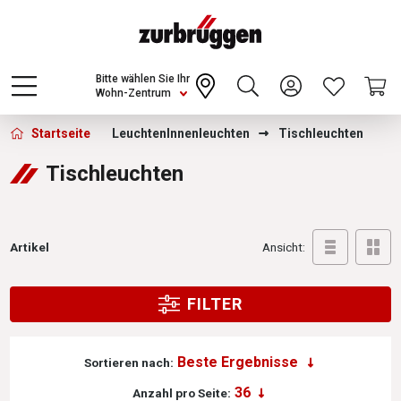
Choose a different country or region to see
content for your location and shop online
CONTINUE
Bitte wählen Sie Ihr
Wohn-Zentrum
Zurbrüggen - Tischleuchten
Startseite
Leuchten
Innenleuchten
Tischleuchten
Tischleuchten
Artikel
Ansicht:
FILTER
Sortieren nach:
Anzahl pro Seite: