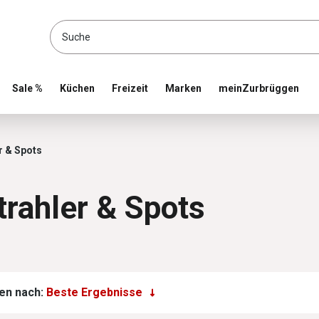
location and shop online
Sale %
Küchen
Freizeit
Marken
meinZurbrüggen
 &amp; Spots
r & Spots
trahler & Spots
en nach: