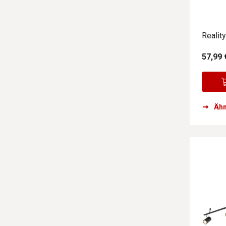
Realit
57,99 
Ähn