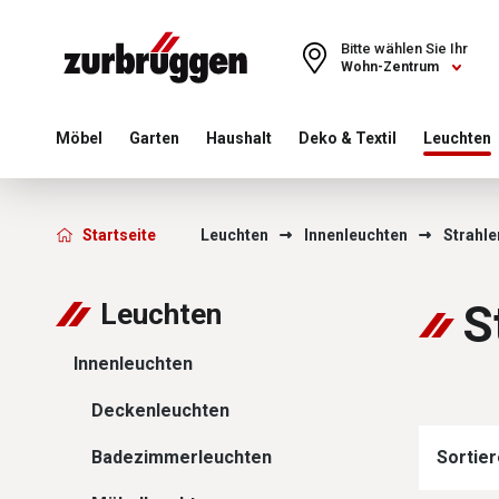
Choose a different country or region to see content for your 
Bitte wählen Sie Ihr
Wohn-Zentrum
Möbel
Garten
Haushalt
Deko & Textil
Leuchten
Zurbrüggen - Strahler
Startseite
Leuchten
Innenleuchten
Strahle
S
Leuchten
Innenleuchten
Deckenleuchten
Badezimmerleuchten
Sortier