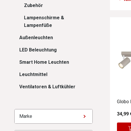
Zubehör
Lampenschirme &
Lampenfüße
Außenleuchten
LED Beleuchtung
Smart Home Leuchten
Leuchtmittel
Ventilatoren & Luftkühler
Globo 
34,99 
Marke
Marke
Um die Bedienung zu erleichtern, werden Filteroptionen a