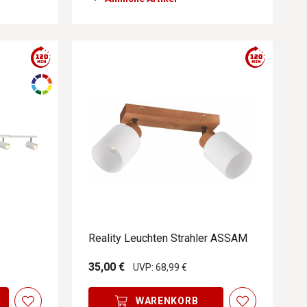
Reality Leuchten Strahler ASSAM
35,00 €
UVP: 68,99 €
einen Ergebnissen führen. Diese Optionen sind visuell und techni
WARENKORB