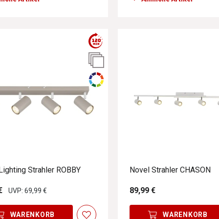
Lighting Strahler ROBBY
Novel Strahler CHASON
€
89,99 €
UVP: 69,99 €
utomatisch deaktiviert, wenn sie mit der aktuellen Auswahl zu k
WARENKORB
WARENKORB