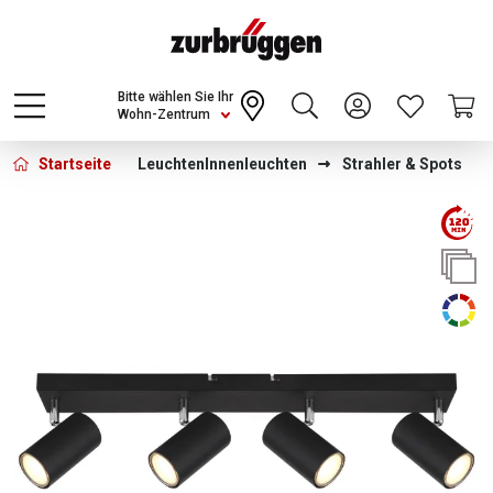
Choose a different country or region to see
content for your location and shop online
CONTINUE
Bitte wählen Sie Ihr
Wohn-Zentrum
Startseite
Leuchten
Innenleuchten
Strahler & Spots
Bildergalerie überspringen