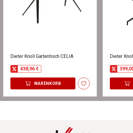
Dieter Knoll Gartentisch CELIA
Dieter Kno
438,96 €
399,0
WARENKORB