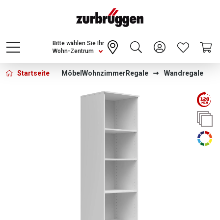
Choose a different country or region to see
content for your location and shop online
CONTINUE
Bitte wählen Sie Ihr
Wohn-Zentrum
Startseite
Möbel
Wohnzimmer
Regale
Wandregale
Bildergalerie überspringen