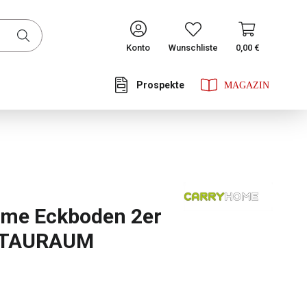
CONTINUE
Konto
Wunschliste
0,00 €
Prospekte
he Bewertung von 0 von 5 Sternen
ome Eckboden 2er
STAURAUM
ählen