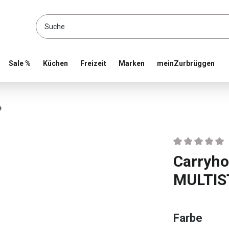
location and shop online
Sale %
Küchen
Freizeit
Marken
meinZurbrüggen
e
Durchschnittlic
Carryh
MULTI
ausw
Farbe