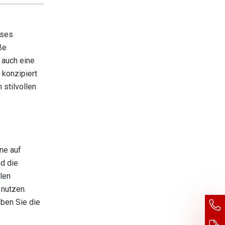
eses
ße
 auch eine
 konzipiert
 stilvollen
ne auf
d die
llen
 nutzen.
eben Sie die