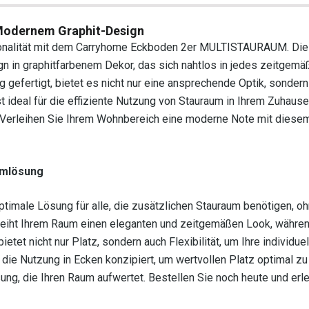
odernem Graphit-Design
ktionalität mit dem Carryhome Eckboden 2er MULTISTAURAUM. Di
n in graphitfarbenem Dekor, das sich nahtlos in jedes zeitgemä
gefertigt, bietet es nicht nur eine ansprechende Optik, sondern
t ideal für die effiziente Nutzung von Stauraum in Ihrem Zuhause
en. Verleihen Sie Ihrem Wohnbereich eine moderne Note mit diesem
umlösung
male Lösung für alle, die zusätzlichen Stauraum benötigen, oh
rleiht Ihrem Raum einen eleganten und zeitgemäßen Look, währen
etet nicht nur Platz, sondern auch Flexibilität, um Ihre individue
 die Nutzung in Ecken konzipiert, um wertvollen Platz optimal zu
ung, die Ihren Raum aufwertet. Bestellen Sie noch heute und erl