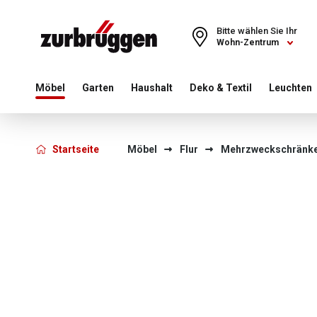
Choose a different country or region to see content for your 
Bitte wählen Sie Ihr
Wohn-Zentrum
Möbel
Garten
Haushalt
Deko & Textil
Leuchten
Startseite
Möbel
Flur
Mehrzweckschränk