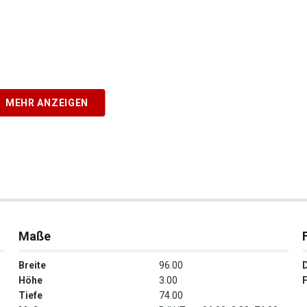
MEHR ANZEIGEN
Maße
Breite
96.00
Höhe
3.00
Tiefe
74.00