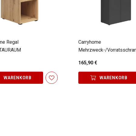
me Regal
Carryhome
STAURAUM
Mehrzweck-/Vorratsschra
MULTISTAURAUM
165,90 €
WARENKORB
WARENKORB