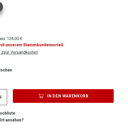
tor Farbe
ass: 124,00 €
 mit unserem Stammkundenvorteil.
. zzgl. Versandkosten
 Wochen
Produkt Anzahl: Gib den gewünschten Wert ein oder benutze die S
IN DEN
WARENKORB
schliste
 Ort ansehen?