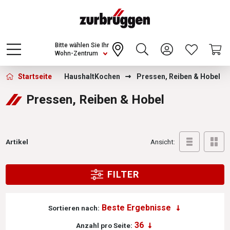
Choose a different country or region to see
content for your location and shop online
CONTINUE
Bitte wählen Sie Ihr
Wohn-Zentrum
Zurbrüggen - Pressen, Reiben &amp; Hob
Startseite
Haushalt
Kochen
Pressen, Reiben & Hobel
Pressen, Reiben & Hobel
Artikel
Ansicht:
FILTER
Sortieren nach:
Anzahl pro Seite: