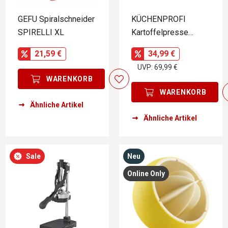
GEFU Spiralschneider
KÜCHENPROFI
SPIRELLI XL
Kartoffelpresse
COMFORT
21,59 €
34,99 €
UVP: 69,99 €
WARENKORB
WARENKORB
Ähnliche Artikel
Ähnliche Artikel
Sale
Neu
Online Only