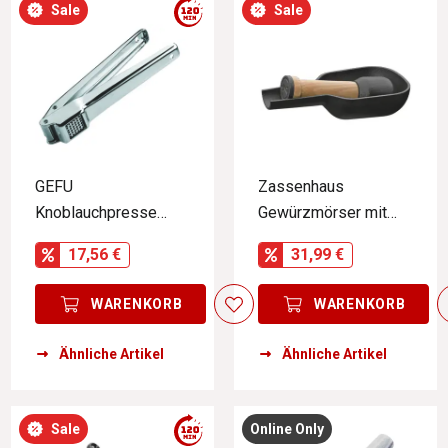
Sale
Sale
GEFU
Zassenhaus
Knoblauchpresse
Gewürzmörser mit
AGILO
Stößel MAN@WORK
17,56 €
31,99 €
WARENKORB
WARENKORB
Ähnliche Artikel
Ähnliche Artikel
Sale
Online Only