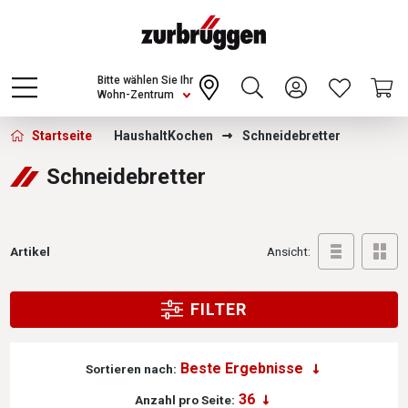
Choose a different country or region to see
content for your location and shop online
CONTINUE
Bitte wählen Sie Ihr
Wohn-Zentrum
Zurbrüggen - Schneidebretter
Startseite
Haushalt
Kochen
Schneidebretter
Schneidebretter
Artikel
Ansicht:
FILTER
Sortieren nach:
Anzahl pro Seite: