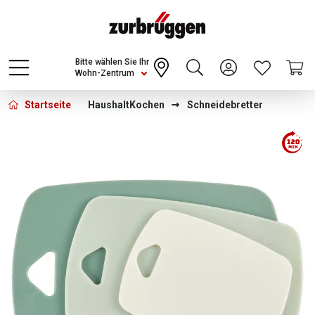
Choose a different country or region to see
content for your location and shop online
CONTINUE
Bitte wählen Sie Ihr
Wohn-Zentrum
Startseite
Haushalt
Kochen
Schneidebretter
Bildergalerie überspringen