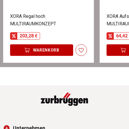
XORA Regal hoch
XORA Aufs
MULTIRAUMKONZEPT
MULTIRA
203,28 €
64,42 
WARENKORB
Unternehmen