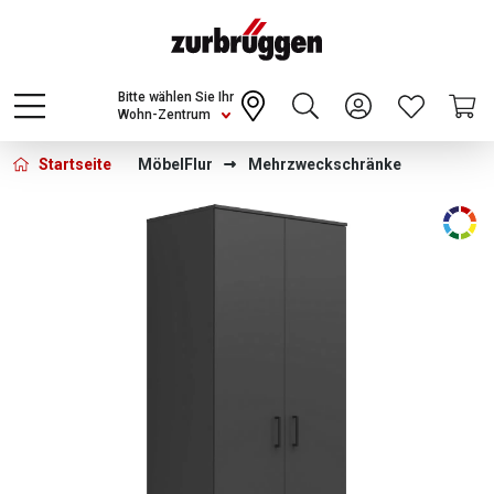
Choose a different country or region to see
content for your location and shop online
CONTINUE
Bitte wählen Sie Ihr
Wohn-Zentrum
Startseite
Möbel
Flur
Mehrzweckschränke
Bildergalerie überspringen