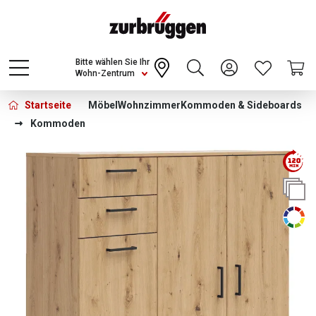
Choose a different country or region to see
content for your location and shop online
CONTINUE
Bitte wählen Sie Ihr
Wohn-Zentrum
Startseite
Möbel
Wohnzimmer
Kommoden & Sideboards
Kommoden
Bildergalerie überspringen