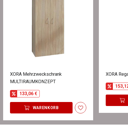
XORA Mehrzweckschrank
XORA Reg
MULTIRAUMKONZEPT
153,1
133,06 €
WARENKORB