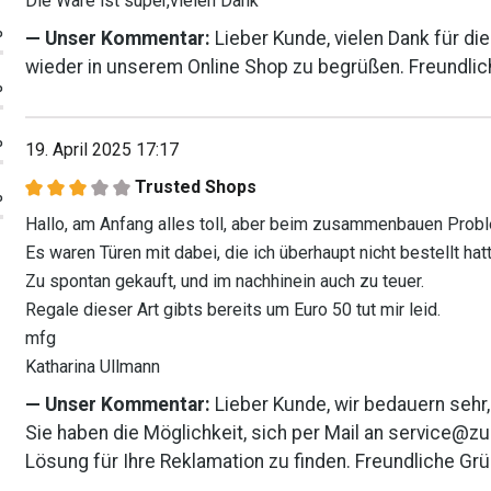
Die Ware ist super,vielen Dank
%
Unser Kommentar:
Lieber Kunde, vielen Dank für di
wieder in unserem Online Shop zu begrüßen. Freundli
%
%
19. April 2025 17:17
Trusted Shops
%
Bewertung mit 3 von 5 Sternen
Hallo, am Anfang alles toll, aber beim zusammenbauen Prob
Es waren Türen mit dabei, die ich überhaupt nicht bestellt hatt
Zu spontan gekauft, und im nachhinein auch zu teuer.
Regale dieser Art gibts bereits um Euro 50 tut mir leid.
mfg
Katharina Ullmann
Unser Kommentar:
Lieber Kunde, wir bedauern sehr
Sie haben die Möglichkeit, sich per Mail an service
Lösung für Ihre Reklamation zu finden. Freundliche G