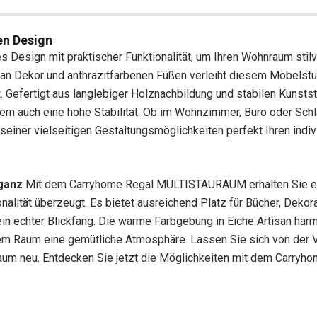
n Design
sign mit praktischer Funktionalität, um Ihren Wohnraum stilv
an Dekor und anthrazitfarbenen Füßen verleiht diesem Möbelstü
. Gefertigt aus langlebiger Holznachbildung und stabilen Kunsts
dern auch eine hohe Stabilität. Ob im Wohnzimmer, Büro oder Sc
seiner vielseitigen Gestaltungsmöglichkeiten perfekt Ihren indiv
ganz
Mit dem Carryhome Regal MULTISTAURAUM erhalten Sie e
nalität überzeugt. Es bietet ausreichend Platz für Bücher, Dekor
in echter Blickfang. Die warme Farbgebung in Eiche Artisan harm
m Raum eine gemütliche Atmosphäre. Lassen Sie sich von der Vi
raum neu. Entdecken Sie jetzt die Möglichkeiten mit dem Carryh