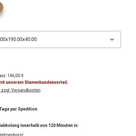
tor Farbe
ählen
tor Maße
ass: 146,00 €
 mit unserem Stammkundenvorteil.
. zzgl. Versandkosten
 Tage per Spedition
labholung innerhalb von 120 Minuten in:
Delmenhorst