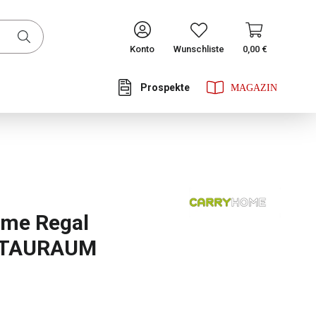
CONTINUE
Konto
Wunschliste
0,00 €
Prospekte
he Bewertung von 4 von 5 Sternen
ome Regal
STAURAUM
ählen