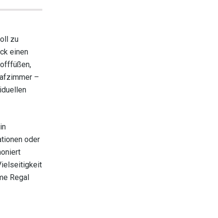
oll zu
ck einen
tofffüßen,
hlafzimmer –
iduellen
in
ationen oder
oniert
elseitigkeit
ome Regal