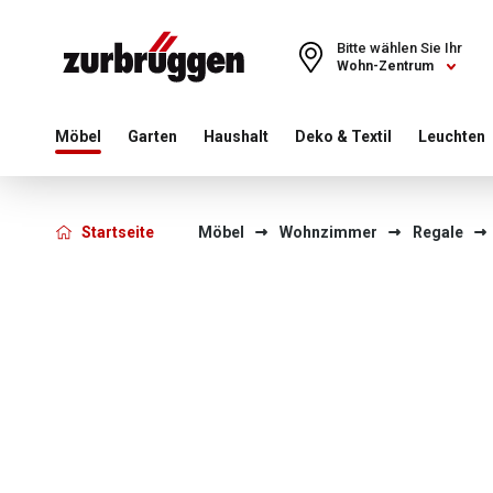
Choose a different country or region to see content for your 
Bitte wählen Sie Ihr
Wohn-Zentrum
Möbel
Garten
Haushalt
Deko & Textil
Leuchten
Startseite
Möbel
Wohnzimmer
Regale