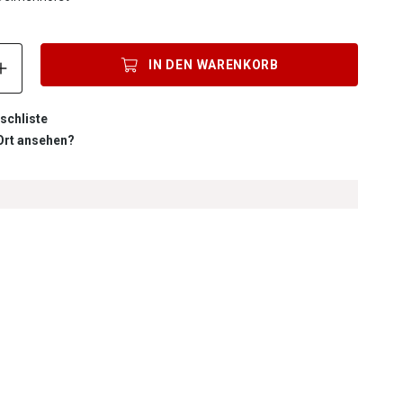
Produkt Anzahl: Gib den gewünschten Wert ein oder benutze die S
IN DEN
WARENKORB
schliste
 Ort ansehen?