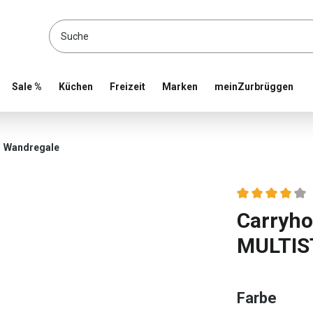
location and shop online
Sale %
Küchen
Freizeit
Marken
meinZurbrüggen
Wandregale
Durchschnittlic
Carryh
MULTI
ausw
Farbe