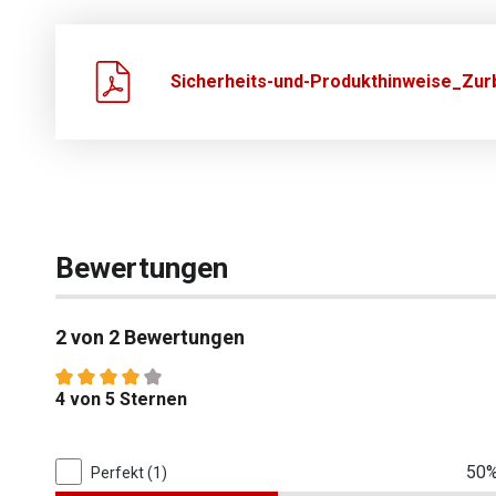
Sicherheits-und-Produkthinweise_Zurb
Bewertungen
2 von 2 Bewertungen
Durchschnittliche Bewertung von 4 von 5 Sternen
4 von 5 Sternen
2 von 2 Bewertungen
50
Perfekt (1)