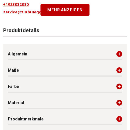
+4923032080
MEHR ANZEIGEN
service@zurbrueggen.de
Produktdetails
Allgemein
Maße
Farbe
Material
Produktmerkmale