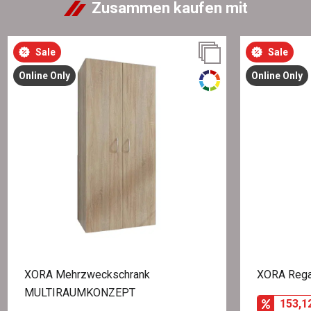
Zusammen kaufen mit
Sale
Sale
Online Only
Online Only
XORA Mehrzweckschrank
XORA Reg
MULTIRAUMKONZEPT
153,1