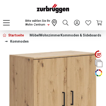
Choose a different country or region to see
content for your location and shop online
CONTINUE
Bitte wählen Sie Ihr
Wohn-Zentrum
Startseite
Möbel
Wohnzimmer
Kommoden & Sideboards
Kommoden
Bildergalerie überspringen