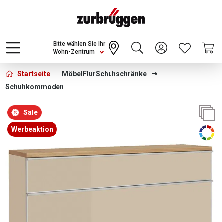
Choose a different country or region to see
content for your location and shop online
CONTINUE
Bitte wählen Sie Ihr
Wohn-Zentrum
Startseite
Möbel
Flur
Schuhschränke
Schuhkommoden
Bildergalerie überspringen
Sale
Werbeaktion