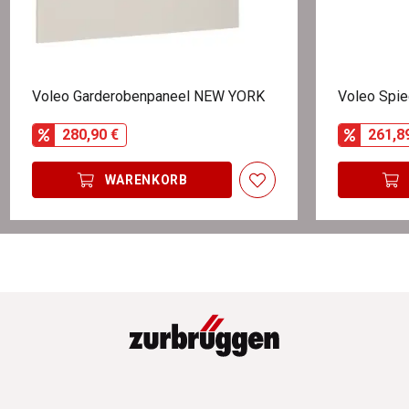
Voleo Garderobenpaneel NEW YORK
Voleo Spie
280,90 €
261,8
WARENKORB