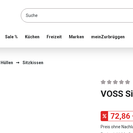
location and shop online
Sale %
Küchen
Freizeit
Marken
meinZurbrüggen
 Hüllen
Sitzkissen
Durchschnittlic
VOSS Si
72,86 
Preis ohne Nachl