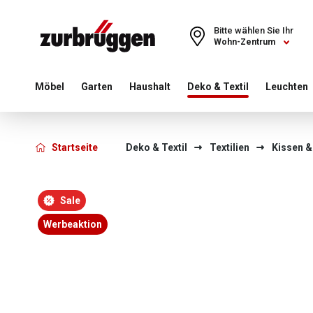
Choose a different country or region to see content for your 
Bitte wählen Sie Ihr
Wohn-Zentrum
Möbel
Garten
Haushalt
Deko & Textil
Leuchten
Startseite
Deko & Textil
Textilien
Kissen &
Bildergalerie überspringen
Sale
Werbeaktion