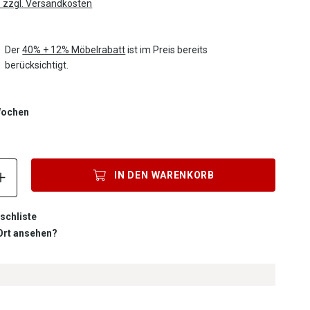
. zzgl. Versandkosten
Der
40% + 12% Möbelrabatt
ist im Preis bereits
berücksichtigt.
 Wochen
Produkt Anzahl: Gib den gewünschten Wert ein oder benutze die S
IN DEN
WARENKORB
schliste
 Ort ansehen?