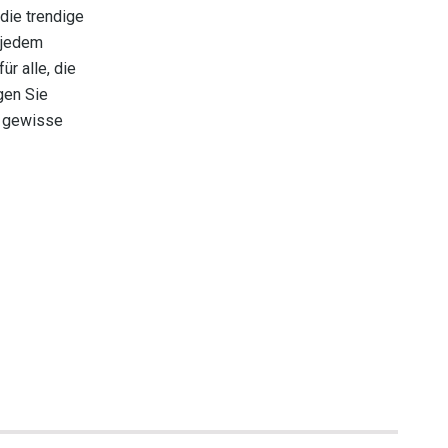
die trendige
 jedem
ür alle, die
gen Sie
s gewisse