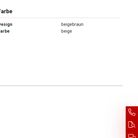
Farbe
Design
beigebraun
Farbe
beige