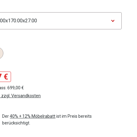
ählen
tor Maße
ählen
tor Farbe
7 €
ass: 699,00 €
. zzgl. Versandkosten
Der
40% + 12% Möbelrabatt
ist im Preis bereits
berücksichtigt.