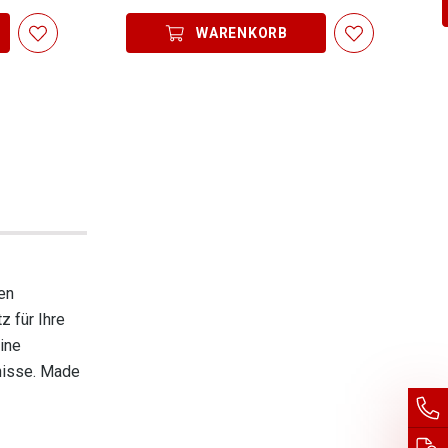
WARENKORB
en
z für Ihre
ine
tnisse. Made