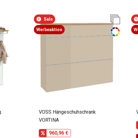
Sale
Werbeaktion
W
.
VOSS Hängeschuhschrank
VORTINA
960,96 €