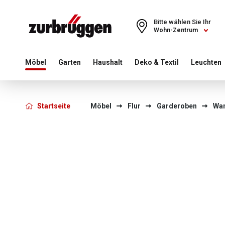
Choose a different country or region to see content for your 
Bitte wählen Sie Ihr
Wohn-Zentrum
Möbel
Garten
Haushalt
Deko & Textil
Leuchten
Startseite
Möbel
Flur
Garderoben
Wa