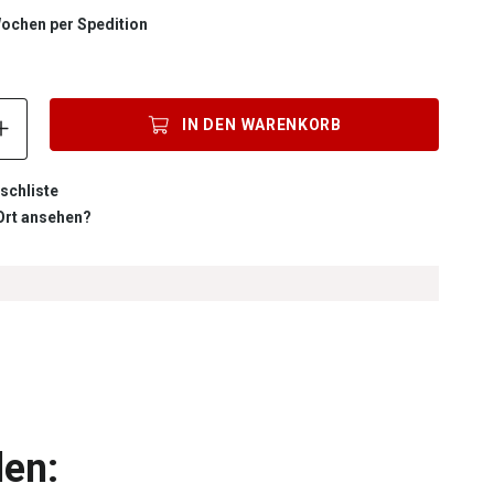
 Wochen per Spedition
Produkt Anzahl: Gib den gewünschten Wert ein oder benutze die S
IN DEN
WARENKORB
schliste
 Ort ansehen?
len: