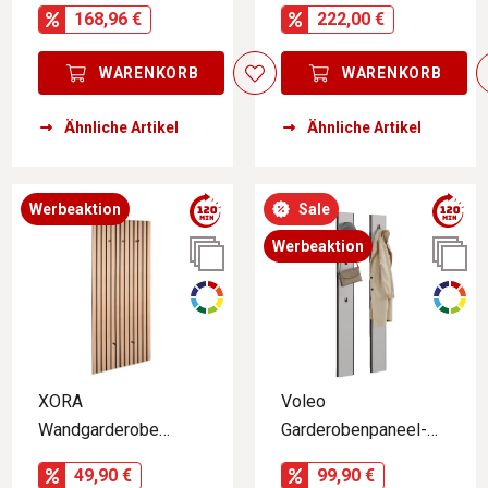
LOLA
UNIQUE
168,96 €
222,00 €
WARENKORB
WARENKORB
Ähnliche Artikel
Ähnliche Artikel
Werbeaktion
Sale
Werbeaktion
XORA
Voleo
Wandgarderobe
Garderobenpaneel-
GRACE
Set ZAYA
49,90 €
99,90 €