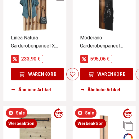
Linea Natura
Moderano
Garderobenpaneel XL
Garderobenpaneel
STUDIO LINE
ARTA
233,90 €
595,06 €
WARENKORB
WARENKORB
Ähnliche Artikel
Ähnliche Artikel
Sale
Sale
Werbeaktion
Werbeaktion