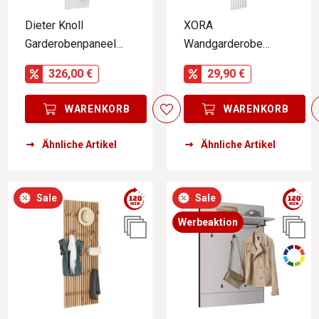
Dieter Knoll
XORA
Garderobenpaneel
Wandgarderobe
lang ARCO NOVA
schmal GRACE
326,00 €
29,90 €
WARENKORB
WARENKORB
Ähnliche Artikel
Ähnliche Artikel
Sale
Sale
Werbeaktion