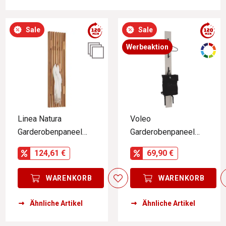
Sale
Sale
Werbeaktion
Linea Natura
Voleo
Garderobenpaneel
Garderobenpaneel
breit STUDIO LINE
UNIQUE
124,61 €
69,90 €
WARENKORB
WARENKORB
Ähnliche Artikel
Ähnliche Artikel