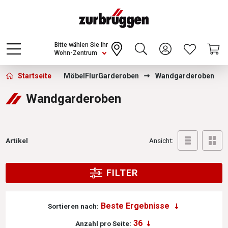
Choose a different country or region to see
content for your location and shop online
CONTINUE
Bitte wählen Sie Ihr
Wohn-Zentrum
Zurbrüggen - Wandgarderoben
Startseite
Möbel
Flur
Garderoben
Wandgarderoben
Wandgarderoben
Artikel
Ansicht:
FILTER
Sortieren nach:
Anzahl pro Seite: