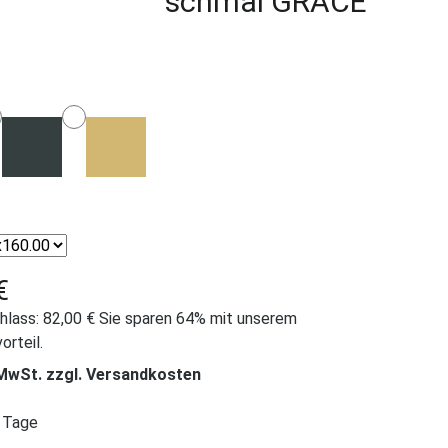
schmal GRACE
ählen
tor Farbe
ählen
ator Maße
€
hlass: 82,00 €
Sie sparen 64% mit unserem
rteil.
. MwSt. zzgl. Versandkosten
5 Tage