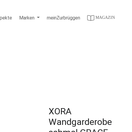
pekte
Marken
meinZurbrüggen
XORA
che Bewertung von 4.5 von 5 Sternen
Wandgarderobe