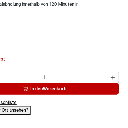
alabholung innerhalb von 120 Minuten in:
rst
Pr
In den
Warenkorb
schliste
or Ort ansehen?