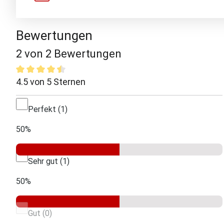
Bewertungen
2 von 2 Bewertungen
4.5 von 5 Sternen
Durchschnittliche Bewertung von 4.5 von 5 Sternen
Perfekt (1)
2 von 2 Bewertungen
50%
Sehr gut (1)
50%
Gut (0)