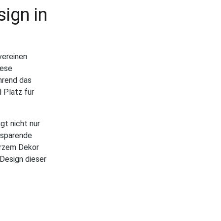
ign in
vereinen
iese
hrend das
 Platz für
t nicht nur
zsparende
arzem Dekor
 Design dieser