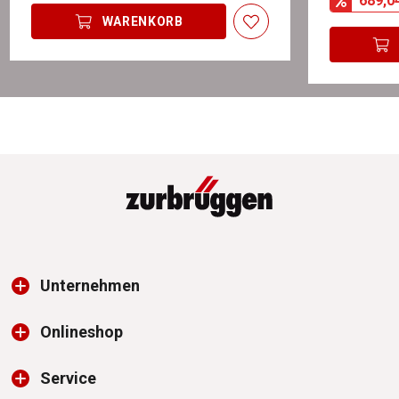
689,0
WARENKORB
Unternehmen
Onlineshop
Service