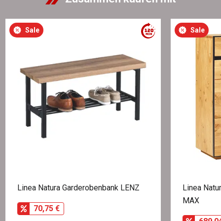
Sale
Sale
Linea Natura Garderobenbank LENZ
Linea Natu
MAX
70,75 €