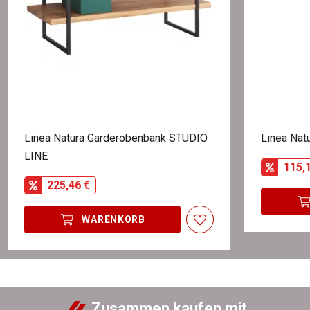
Linea Natura Garderobenbank STUDIO
Linea Nat
LINE
115,
225,46 €
WARENKORB
Zusammen kaufen mit