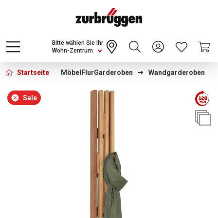
Choose a different country or region to see
content for your location and shop online
CONTINUE
Bitte wählen Sie Ihr
Wohn-Zentrum
Startseite
Möbel
Flur
Garderoben
Wandgarderoben
Bildergalerie überspringen
Sale