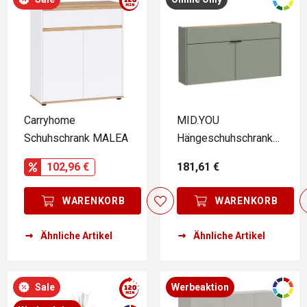
Carryhome
MID.YOU
Schuhschrank MALEA
Hängeschuhschrank
breit AMECA
102,96 €
181,61 €
WARENKORB
WARENKORB
Ähnliche Artikel
Ähnliche Artikel
Sale
Werbeaktion