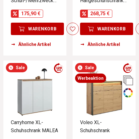
Schuh-/Mehrzwecksc
Hängeschuhschrank
hrank LIV-ARTISAN
IDEA ANTHRAZIT
175,90 €
268,75 €
WARENKORB
WARENKORB
Ähnliche Artikel
Ähnliche Artikel
Sale
Sale
Werbeaktion
Carryhome XL-
Voleo XL-
Schuhschrank MALEA
Schuhschrank