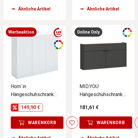
Ähnliche Artikel
Ähnliche Artikel
Werbeaktion
Online Only
Hom´in
MID.YOU
Hängeschuhschrank
Hängeschuhschrank
NEWNIQ
breit AMECA
149,90 €
181,61 €
WARENKORB
WARENKORB