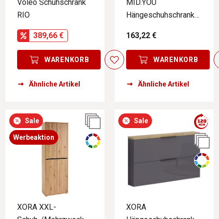
Voleo Schuhschrank
MID.YOU
RIO
Hängeschuhschrank
AMECA
389,66 €
163,22 €
WARENKORB
WARENKORB
Ähnliche Artikel
Ähnliche Artikel
Sale
Sale
Werbeaktion
XORA XXL-
XORA