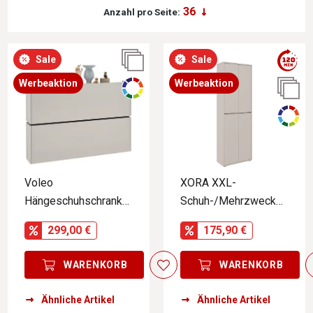
Anzahl pro Seite:
Sale
Sale
Werbeaktion
Werbeaktion
Voleo
XORA XXL-
Hängeschuhschrank
Schuh-/Mehrzwecksc
UNIQUE
hrank LIV
299,00 €
175,90 €
WARENKORB
WARENKORB
Ähnliche Artikel
Ähnliche Artikel