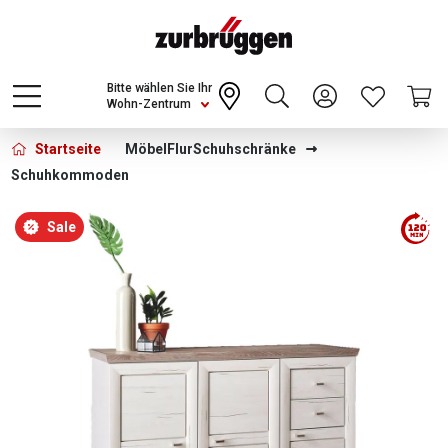
Choose a different country or region to see
content for your location and shop online
CONTINUE
Bitte wählen Sie Ihr
Wohn-Zentrum
Startseite
Möbel
Flur
Schuhschränke
Schuhkommoden
Bildergalerie überspringen
Sale