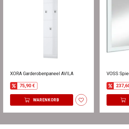
XORA Garderobenpaneel AVILA
VOSS Spie
75,90 €
237,6
WARENKORB