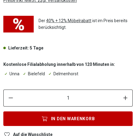
Preise inkl. MwSt. zzgl. Versandkosten
Der
40% + 12% Möbelrabatt
ist im Preis bereits
berücksichtigt.
Lieferzeit: 5 Tage
Kostenlose Filialabholung innerhalb von 120 Minuten in:
Unna
Bielefeld
Delmenhorst
P
IN DEN
WARENKORB
Auf die Wunschliste