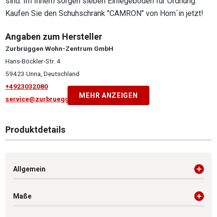
sind. Im Innern sorgen sieben Einlegeböden für Ordnung.
Kaufen Sie den Schuhschrank "CAMRON" von Hom´in jetzt!
Angaben zum Hersteller
Zurbrüggen Wohn-Zentrum GmbH
Hans-Böckler-Str. 4
59423 Unna, Deutschland
+4923032080
MEHR ANZEIGEN
service@zurbrueggen.de
Produktdetails
Allgemein
Maße