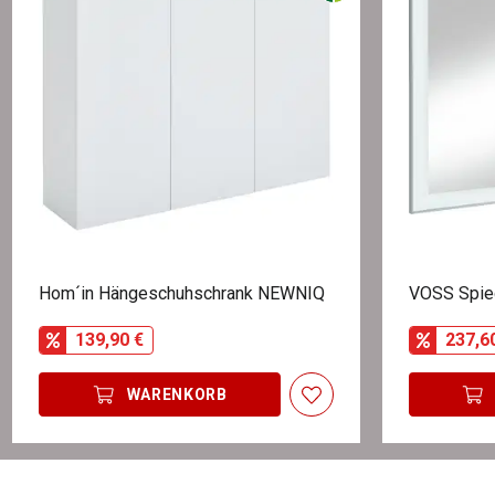
Hom´in Hängeschuhschrank NEWNIQ
VOSS Spie
139,90 €
237,6
WARENKORB