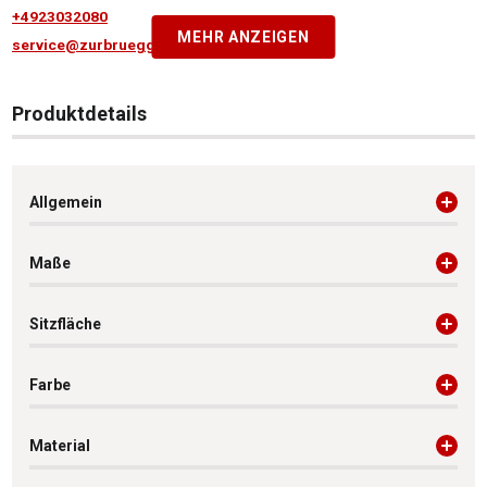
+4923032080
MEHR ANZEIGEN
service@zurbrueggen.de
Produktdetails
Allgemein
Maße
Sitzfläche
Farbe
Material