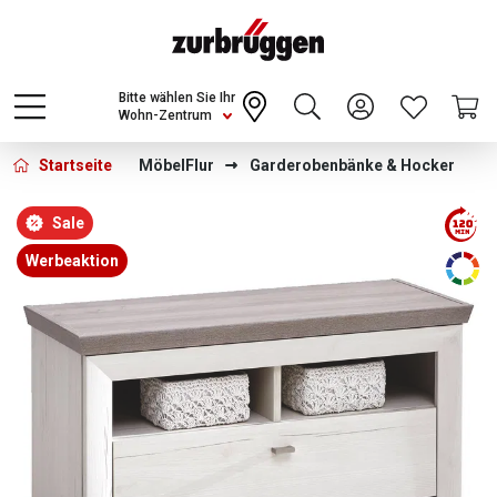
Choose a different country or region to see
content for your location and shop online
CONTINUE
Bitte wählen Sie Ihr
Wohn-Zentrum
Startseite
Möbel
Flur
Garderobenbänke & Hocker
Bildergalerie überspringen
Sale
Werbeaktion