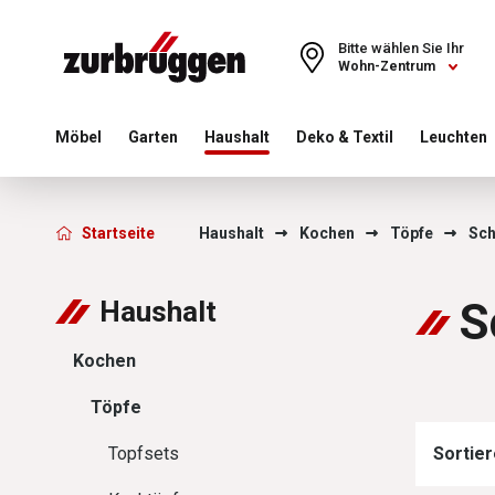
Choose a different country or region to see content for your 
Bitte wählen Sie Ihr
Wohn-Zentrum
Möbel
Garten
Haushalt
Deko & Textil
Leuchten
Zurbrüggen - Schnellk
Startseite
Haushalt
Kochen
Töpfe
Sch
S
Haushalt
Kochen
Töpfe
Topfsets
Sortier