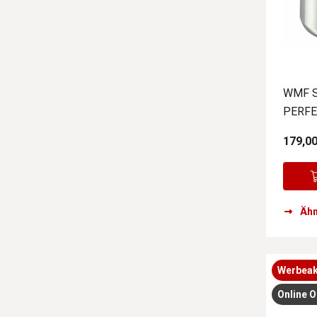
WMF S
PERFE
179,00
Ähn
Werbeak
Online O