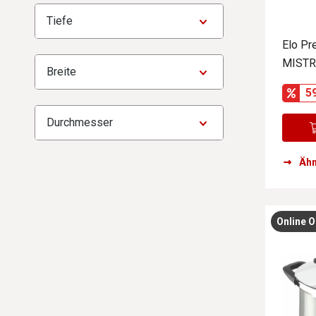
Tiefe
Elo Pr
MISTR
Breite
5
Durchmesser
Ähn
Online O