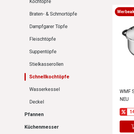
Kochtöpfe
Werbeak
Braten- & Schmortöpfe
Dampfgarer Töpfe
Fleischtöpfe
Suppentöpfe
Stielkasserollen
Schnellkochtöpfe
Wasserkessel
WMF S
NEU
Deckel
1
Pfannen
Küchenmesser