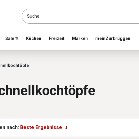
location and shop online
Sale %
Küchen
Freizeit
Marken
meinZurbrüggen
ochtöpfe
nellkochtöpfe
chnellkochtöpfe
en nach: