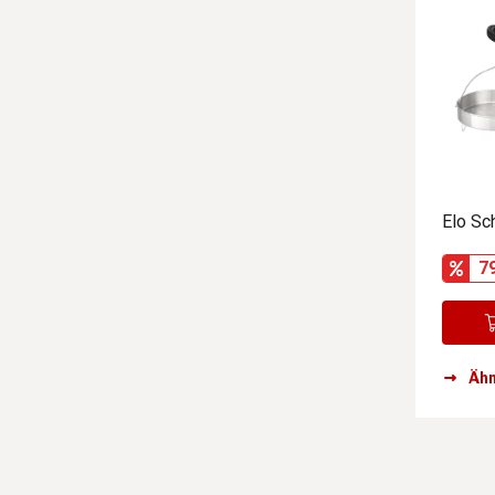
Elo Sc
7
Ähn