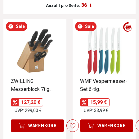
Anzahl pro Seite:
Sale
Sale
ZWILLING
WMF Vespermesser-
Messerblock 7tlg.
Set 6-tlg.
Vier Sterne
127,20 €
15,99 €
UVP: 299,00 €
UVP: 33,99 €
WARENKORB
WARENKORB