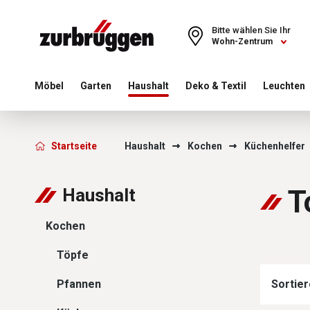
Choose a different country or region to see content for your 
Bitte wählen Sie Ihr
Wohn-Zentrum
Möbel
Garten
Haushalt
Deko & Textil
Leuchten
Zurbrüggen - Topfunte
Startseite
Haushalt
Kochen
Küchenhelfer
T
Haushalt
Kochen
Töpfe
Pfannen
Sortier