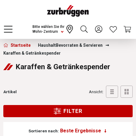
Choose a different country or region to see
content for your location and shop online
CONTINUE
Bitte wählen Sie Ihr
Wohn-Zentrum
Zurbrüggen - Karaffen &amp; Getränkes
Startseite
Haushalt
Bevorraten & Servieren
Karaffen & Getränkespender
Karaffen & Getränkespender
Artikel
Ansicht:
FILTER
Sortieren nach: