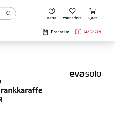
CONTINUE
Konto
Wunschliste
0,00 €
Prospekte
he Bewertung von 0 von 5 Sternen
o
rankkaraffe
R