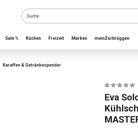
location and shop online
Sale %
Küchen
Freizeit
Marken
meinZurbrüggen
Karaffen & Getränkespender
Durchschnittlic
Eva Sol
Kühlsch
MASTE