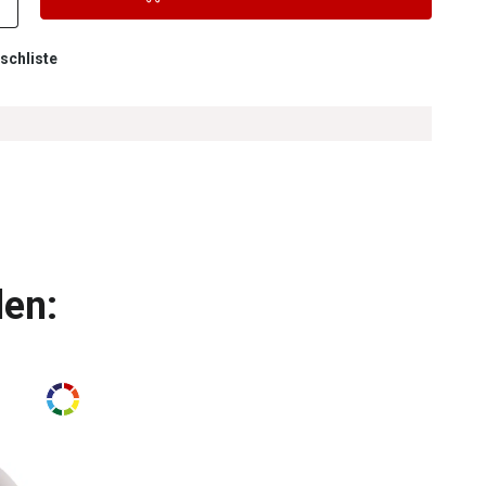
schliste
len: