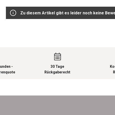
Zu diesem Artikel gibt es leider noch keine Bew
unden -
30 Tage
Ko
urenquote
Rückgaberecht
R