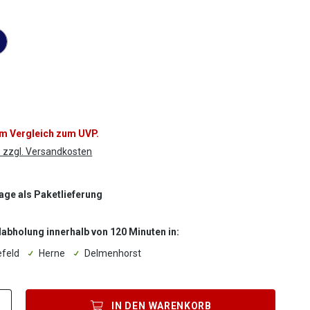
ählen
tor Farbe
im Vergleich zum UVP.
. zzgl. Versandkosten
Tage als Paketlieferung
labholung innerhalb von 120 Minuten in:
efeld
Herne
Delmenhorst
Produkt Anzahl: Gib den gewünschten Wert ein oder benutze die Sc
IN DEN
WARENKORB