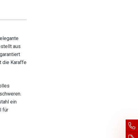
 elegante
stellt aus
garantiert
t die Karaffe
olles
eschweren.
tahl ein
 für