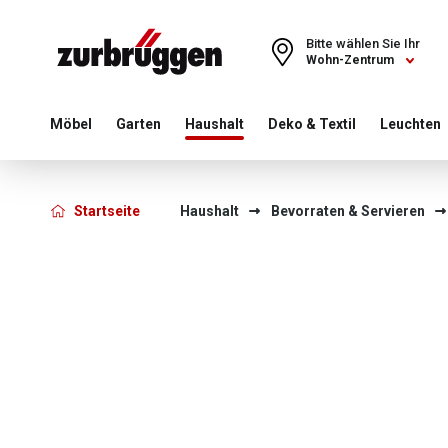
Choose a different country or region to see content for your 
Bitte wählen Sie Ihr
Wohn-Zentrum
Möbel
Garten
Haushalt
Deko & Textil
Leuchten
Startseite
Haushalt
Bevorraten & Servieren