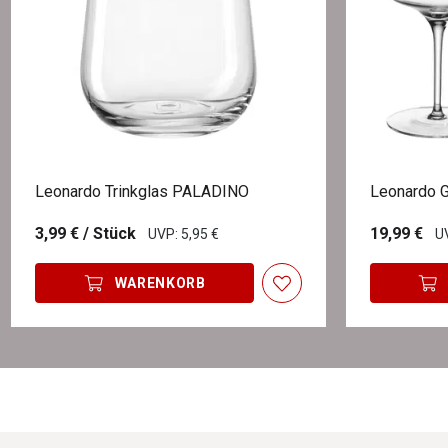
Leonardo Trinkglas PALADINO
Leonardo G
3,99 €
/ Stück
19,99 €
UVP: 5,95 €
UV
WARENKORB