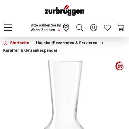
Choose a different country or region to see
content for your location and shop online
CONTINUE
Bitte wählen Sie Ihr
Wohn-Zentrum
Startseite
Haushalt
Bevorraten & Servieren
Karaffen & Getränkespender
Bildergalerie überspringen