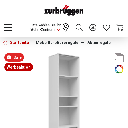
Choose a different country or region to see
content for your location and shop online
CONTINUE
Bitte wählen Sie Ihr
Wohn-Zentrum
Startseite
Möbel
Büro
Büroregale
Aktenregale
Bildergalerie überspringen
Sale
Werbeaktion