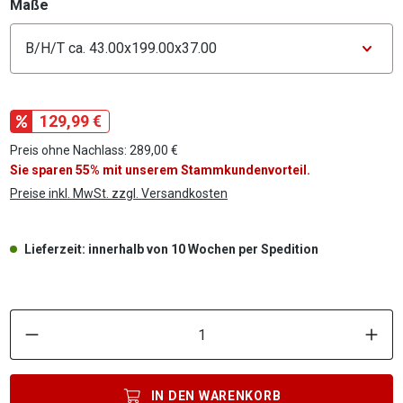
auswählen
Maße
Konfigurator Maße
129,99 €
Preis ohne Nachlass: 289,00 €
Sie sparen 55% mit unserem Stammkundenvorteil.
Preise inkl. MwSt. zzgl. Versandkosten
Lieferzeit: innerhalb von 10 Wochen per Spedition
P
IN DEN
WARENKORB