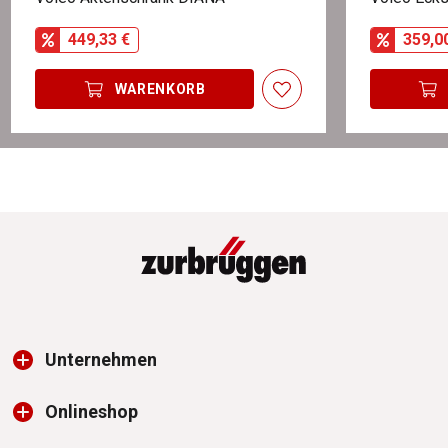
449,33 €
359,0
WARENKORB
Unternehmen
Onlineshop