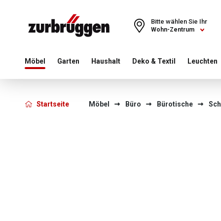
Choose a different country or region to see content for your 
Bitte wählen Sie Ihr
Wohn-Zentrum
Möbel
Garten
Haushalt
Deko & Textil
Leuchten
Startseite
Möbel
Büro
Bürotische
Sch