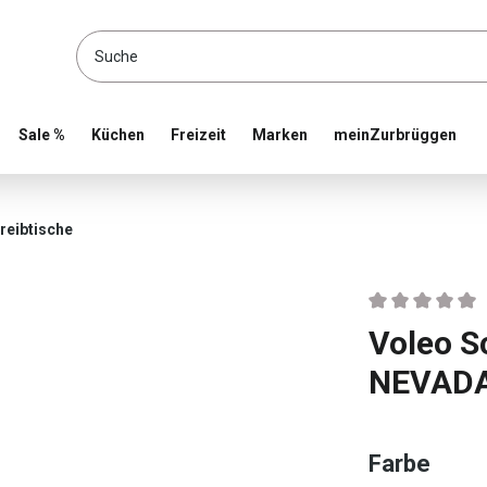
location and shop online
Sale %
Küchen
Freizeit
Marken
meinZurbrüggen
reibtische
Durchschnittlic
Voleo S
NEVAD
ausw
Farbe