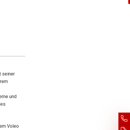
t seiner
hrem
erne und
des
 dem Voleo