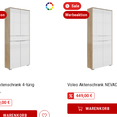
Sale
ion
Werbeaktion
ktenschrank 4-türig
Voleo Aktenschrank NEVA
A
449,00 €
,00 €
WARENKORB
WARENKORB