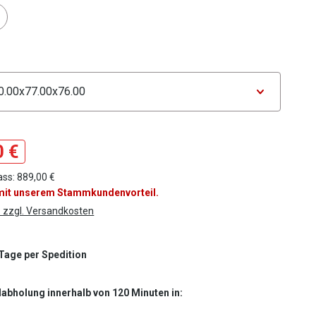
tor Farbe
ählen
tor Maße
0 €
ass: 889,00 €
 mit unserem Stammkundenvorteil.
. zzgl. Versandkosten
 Tage per Spedition
labholung innerhalb von 120 Minuten in: