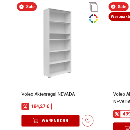
Sale
Sale
Werbeakt
Voleo Aktenregal NEVADA
Voleo A
NEVAD
184,27 €
499
WARENKORB