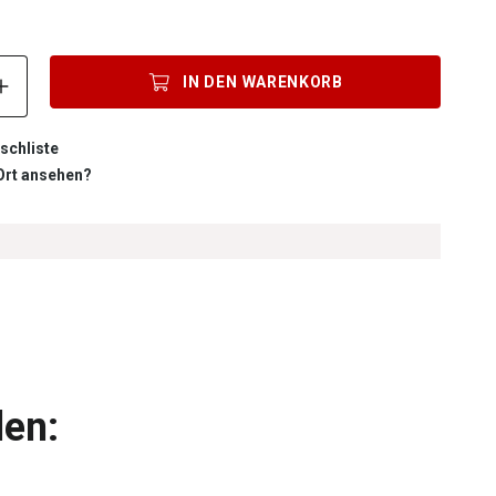
Produkt Anzahl: Gib den gewünschten Wert ein oder benutze die S
IN DEN
WARENKORB
schliste
 Ort ansehen?
len: