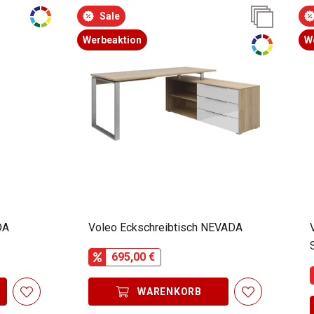
Sale
Werbeaktion
W
DA
Voleo Eckschreibtisch NEVADA
695,00 €
WARENKORB