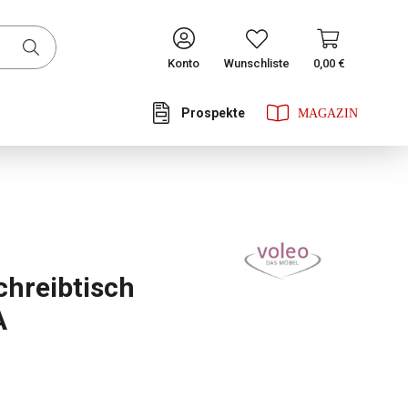
CONTINUE
Konto
Wunschliste
0,00 €
Prospekte
he Bewertung von 0 von 5 Sternen
chreibtisch
A
ählen