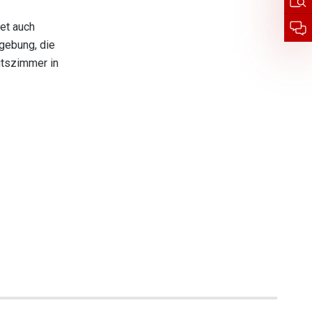
tet auch
mgebung, die
itszimmer in