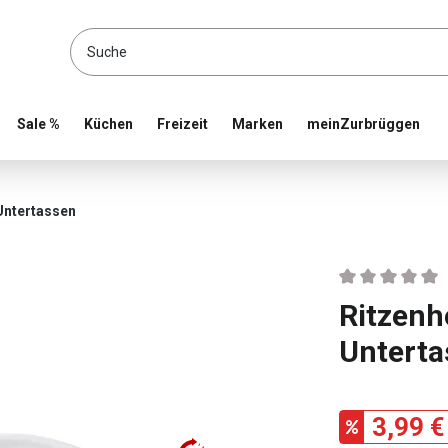
location and shop online
Sale %
Küchen
Freizeit
Marken
meinZurbrüggen
Untertassen
Durchschnittlic
Ritzenh
Untert
3,99 €