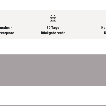
unden -
30 Tage
Ko
urenquote
Rückgaberecht
R