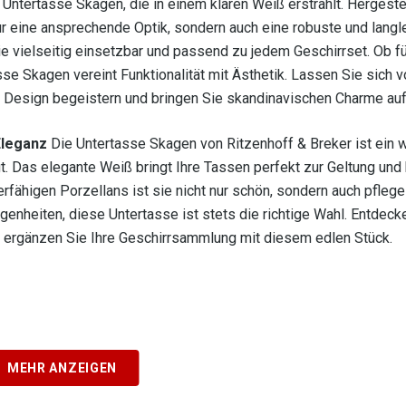
 Untertasse Skagen, die in einem klaren Weiß erstrahlt. Hergeste
ur eine ansprechende Optik, sondern auch eine robuste und langl
sie vielseitig einsetzbar und passend zu jedem Geschirrset. Ob f
e Skagen vereint Funktionalität mit Ästhetik. Lassen Sie sich v
Design begeistern und bringen Sie skandinavischen Charme auf 
Eleganz
Die Untertasse Skagen von Ritzenhoff & Breker ist ein 
egt. Das elegante Weiß bringt Ihre Tassen perfekt zur Geltung und
rfähigen Porzellans ist sie nicht nur schön, sondern auch pflege
enheiten, diese Untertasse ist stets die richtige Wahl. Entdecke
nd ergänzen Sie Ihre Geschirrsammlung mit diesem edlen Stück.
MEHR ANZEIGEN