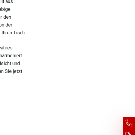
llt aus
ebige
ür den
on der
Ihren Tisch.
wahres
 harmoniert
leicht und
n Sie jetzt