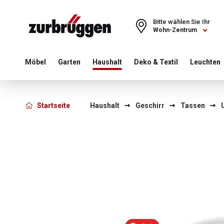
Choose a different country or region to see content for your 
Bitte wählen Sie Ihr
Wohn-Zentrum
Möbel
Garten
Haushalt
Deko & Textil
Leuchten
Startseite
Haushalt
Geschirr
Tassen
Bildergalerie überspringen