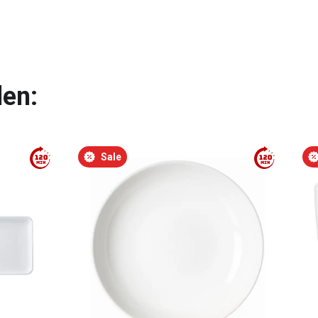
len:
Sale