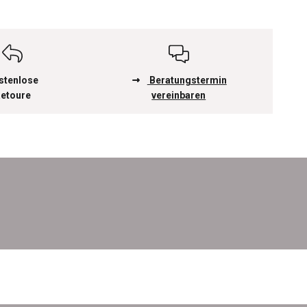
stenlose
Beratungstermin
etoure
vereinbaren