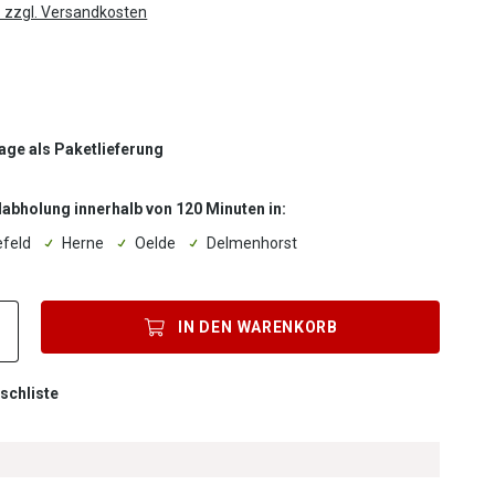
. zzgl. Versandkosten
Tage als Paketlieferung
labholung innerhalb von 120 Minuten in:
efeld
Herne
Oelde
Delmenhorst
Produkt Anzahl: Gib den gewünschten Wert ein oder benutze die Sc
IN DEN
WARENKORB
schliste