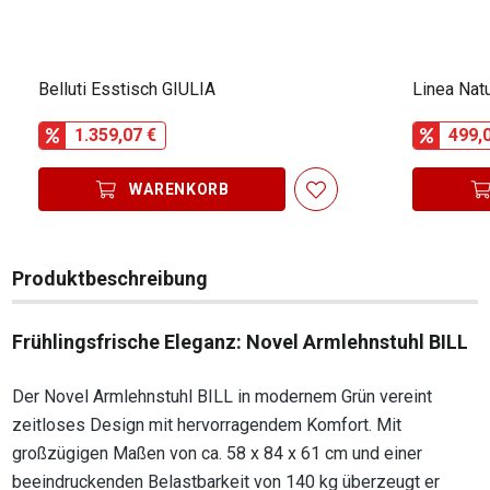
Belluti Esstisch GIULIA
Linea Nat
1.359,07 €
499,
WARENKORB
Produktbeschreibung
Frühlingsfrische Eleganz: Novel Armlehnstuhl BILL
Der Novel Armlehnstuhl BILL in modernem Grün vereint
zeitloses Design mit hervorragendem Komfort. Mit
großzügigen Maßen von ca. 58 x 84 x 61 cm und einer
beeindruckenden Belastbarkeit von 140 kg überzeugt er