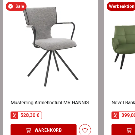
Sale
Werbeaktion
Musterring Armlehnstuhl MR HANNIS
Novel Ban
528,30 €
399,0
WARENKORB