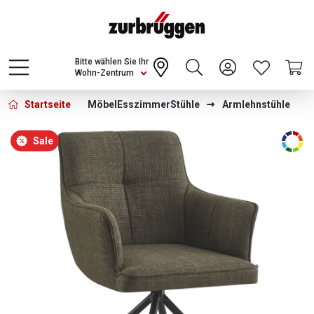
Choose a different country or region to see
content for your location and shop online
CONTINUE
Bitte wählen Sie Ihr
Wohn-Zentrum
Startseite
Möbel
Esszimmer
Stühle
Armlehnstühle
Bildergalerie überspringen
Sale