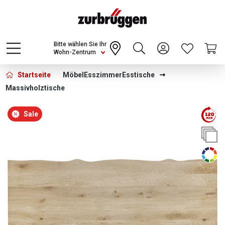
Choose a different country or region to see
content for your location and shop online
CONTINUE
Bitte wählen Sie Ihr
Wohn-Zentrum
Startseite
Möbel
Esszimmer
Esstische
Massivholztische
Bildergalerie überspringen
Sale