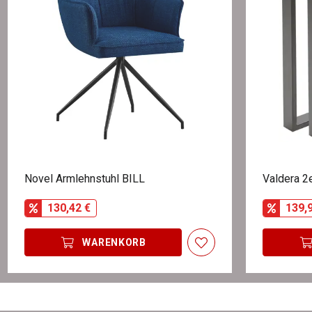
Novel Armlehnstuhl BILL
Valdera 2
130,42 €
139,
WARENKORB