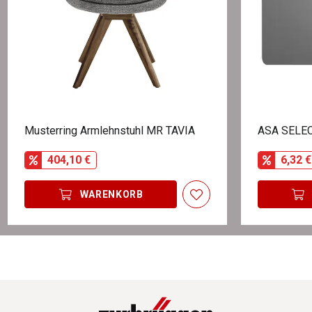
Musterring Armlehnstuhl MR TAVIA
ASA SELEC
404,10 €
6,32 €
WARENKORB