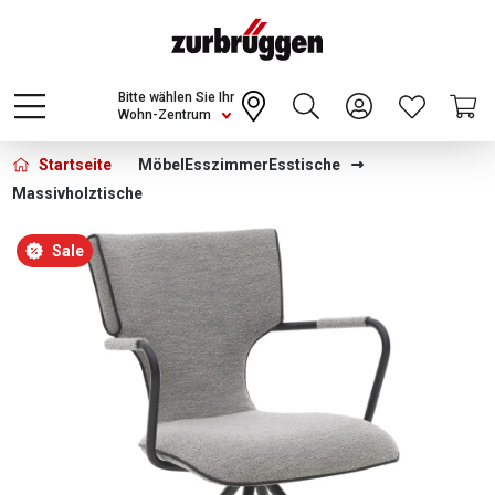
Choose a different country or region to see
content for your location and shop online
CONTINUE
Bitte wählen Sie Ihr
Wohn-Zentrum
Startseite
Möbel
Esszimmer
Esstische
Massivholztische
Bildergalerie überspringen
Sale