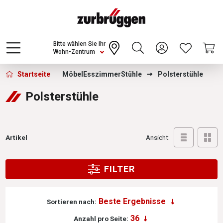
Choose a different country or region to see
content for your location and shop online
CONTINUE
Bitte wählen Sie Ihr
Wohn-Zentrum
Zurbrüggen - Polsterstühle
Startseite
Möbel
Esszimmer
Stühle
Polsterstühle
Polsterstühle
Artikel
Ansicht:
FILTER
Sortieren nach:
Anzahl pro Seite: