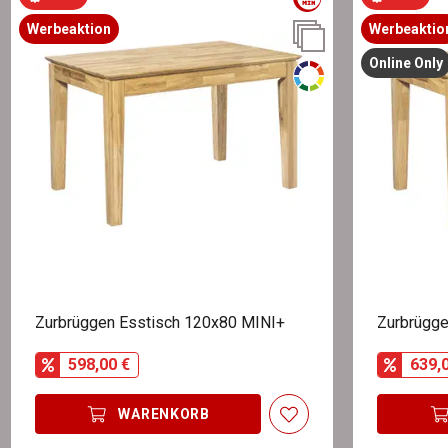
Werbeaktion
Werbeaktio
Online Only
Zurbrüggen Esstisch 120x80 MINI+
Zurbrügge
598,00 €
639,
WARENKORB