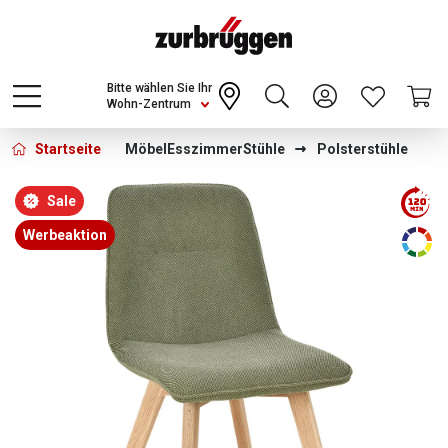
Choose a different country or region to see
content for your location and shop online
CONTINUE
Bitte wählen Sie Ihr
Wohn-Zentrum
Startseite
Möbel
Esszimmer
Stühle
Polsterstühle
Bildergalerie überspringen
Sale
Werbeaktion