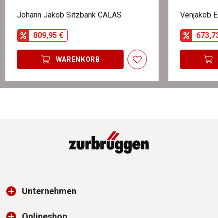
Johann Jakob Sitzbank CALAS
Venjakob 
809,95 €
673,7
WARENKORB
Unternehmen
Onlineshop