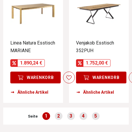
Linea Natura Esstisch
Venjakob Esstisch
MARIANE
352PUH
1.890,24 €
1.752,00 €
WARENKORB
WARENKORB
Ähnliche Artikel
Ähnliche Artikel
1
2
3
4
5
Seite
Seite
Seite
Seite
Seite
Seite