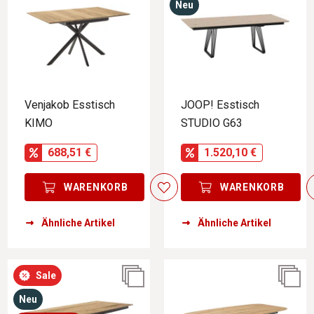
Neu
Venjakob Esstisch
JOOP! Esstisch
KIMO
STUDIO G63
688,51 €
1.520,10 €
WARENKORB
WARENKORB
Ähnliche Artikel
Ähnliche Artikel
Sale
Neu