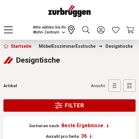
Choose a different country or region to see
content for your location and shop online
CONTINUE
Bitte wählen Sie Ihr
Wohn-Zentrum
Zurbrüggen -
Startseite
Möbel
Esszimmer
Esstische
Designtische
Designtische
Artikel
Ansicht:
FILTER
Sortieren nach:
Anzahl pro Seite: