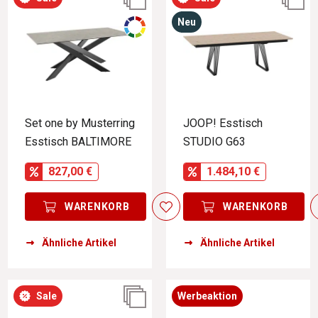
Neu
Set one by Musterring
JOOP! Esstisch
Esstisch BALTIMORE
STUDIO G63
827,00 €
1.484,10 €
WARENKORB
WARENKORB
Ähnliche Artikel
Ähnliche Artikel
Sale
Werbeaktion