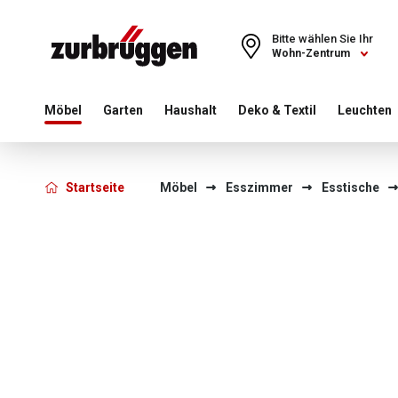
Choose a different country or region to see content for your 
Bitte wählen Sie Ihr
Wohn-Zentrum
Möbel
Garten
Haushalt
Deko & Textil
Leuchten
Startseite
Möbel
Esszimmer
Esstische