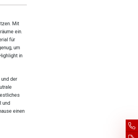
tzen. Mit
nräume ein.
ial für
 genug, um
ighlight in
 und der
utrale
festliches
R und
uhause einen