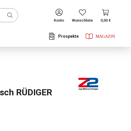
CONTINUE
Konto
Wunschliste
0,00 €
Prospekte
he Bewertung von 0 von 5 Sternen
isch RÜDIGER
ählen
tor Farbe