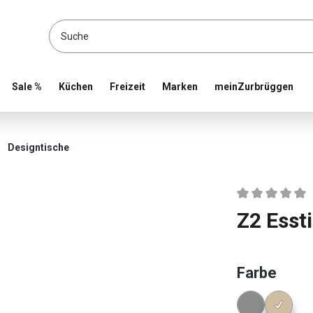
location and shop online
Sale %
Küchen
Freizeit
Marken
meinZurbrüggen
Designtische
Durchschnittlic
Z2 Esst
ausw
Farbe
Konfigura