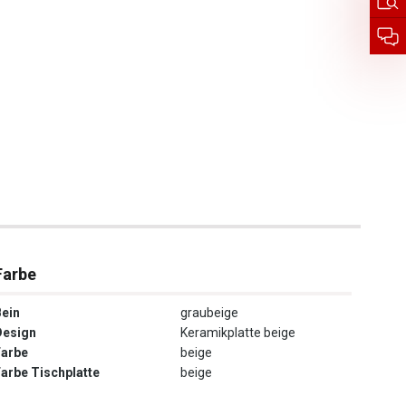
Farbe
Bein
graubeige
Design
Keramikplatte beige
Farbe
beige
Farbe Tischplatte
beige