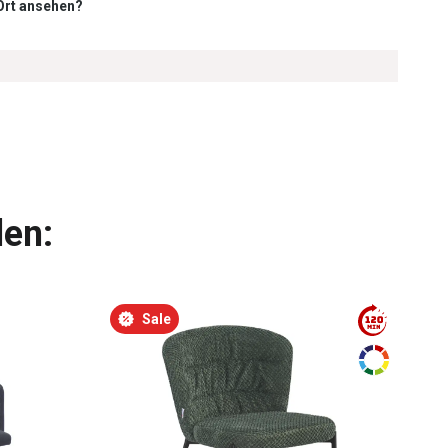
 Ort ansehen?
len:
Sale