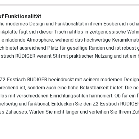
f Funktionalität
die modernes Design und Funktionalität in ihrem Essbereich schä
mikplatte fügt sich dieser Tisch nahtlos in zeitgenössische Woh
 einladende Atmosphäre, während das hochwertige Keramikmater
sch bietet ausreichend Platz für gesellige Runden und ist robust
tisch RÜDIGER vereint Stil mit praktischer Nutzung und ist ein H
Z2 Esstisch RÜDIGER beeindruckt mit seinem modernen Design
rechend ist, sondern auch eine hohe Belastbarkeit bietet. Die ne
os mit verschiedenen Einrichtungsstilen harmoniert. Ob für ein 
vielseitig und funktional. Entdecken Sie den Z2 Esstisch RÜDIGE
es Zuhauses. Warten Sie nicht länger und verleihen Sie Ihrem Z