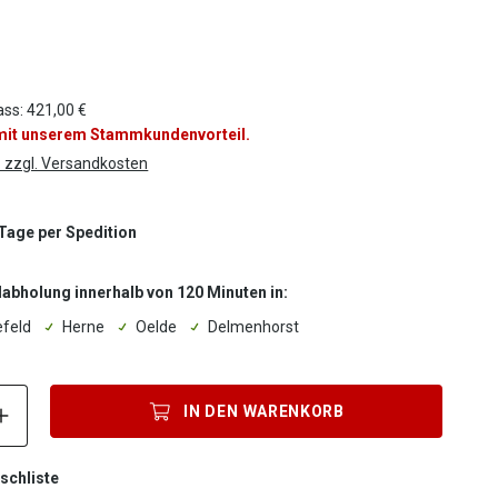
ass: 421,00 €
 mit unserem Stammkundenvorteil.
. zzgl. Versandkosten
 Tage per Spedition
labholung innerhalb von 120 Minuten in:
efeld
Herne
Oelde
Delmenhorst
Produkt Anzahl: Gib den gewünschten Wert ein oder benutze die S
IN DEN
WARENKORB
schliste