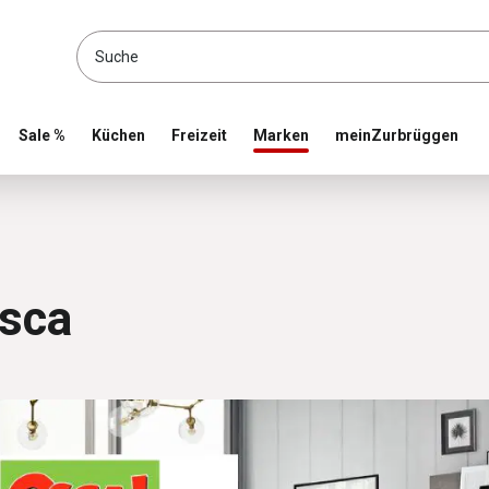
location and shop online
Sale %
Küchen
Freizeit
Marken
meinZurbrüggen
sca