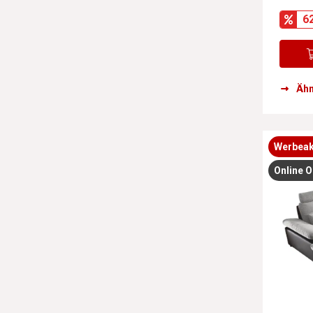
6
Ähn
Werbeak
Online O