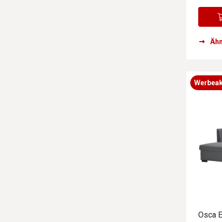
Ähn
Werbeak
Osca E