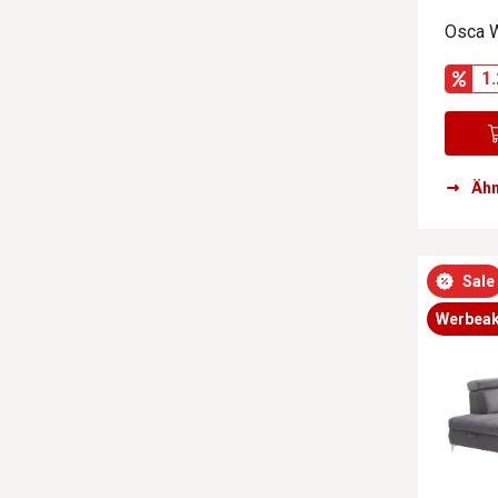
Osca 
1.
Ähn
Sale
Werbeak