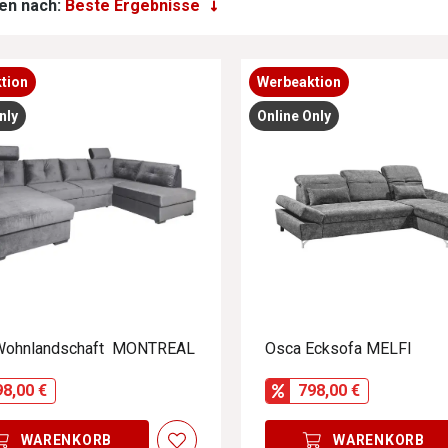
en nach:
tion
Werbeaktion
nly
Online Only
Wohnlandschaft MONTREAL
Osca Ecksofa MELFI
98,00 €
798,00 €
WARENKORB
WARENKORB