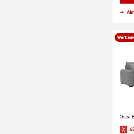
Ähn
Werbeak
Osca E
6