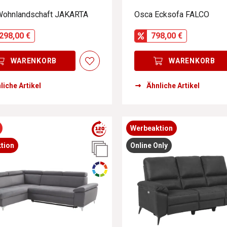
Wohnlandschaft JAKARTA
Osca Ecksofa FALCO
298,00 €
798,00 €
WARENKORB
WARENKORB
liche Artikel
Ähnliche Artikel
Werbeaktion
tion
Online Only