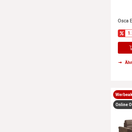
Osca 
1.
Ähn
Werbeak
Online O