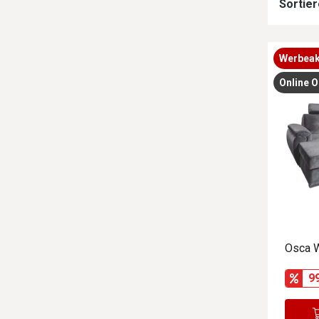
Sortier
Werbeak
Online O
Osca 
9