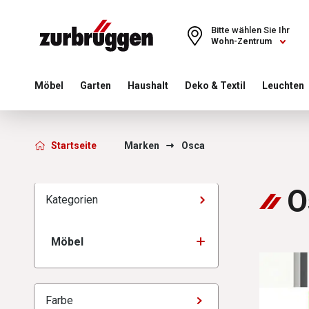
Choose a different country or region to see content for your 
Bitte wählen Sie Ihr
Wohn-Zentrum
Möbel
Garten
Haushalt
Deko & Textil
Leuchten
Zurbrüggen - Osca
Startseite
Marken
Osca
O
Kategorien
Möbel
Farbe