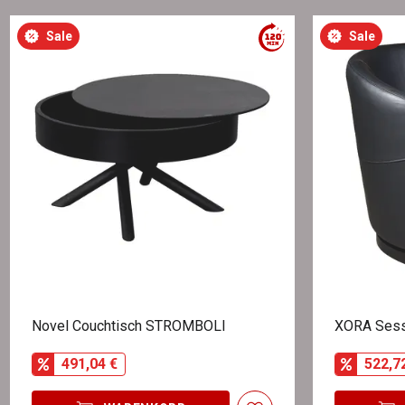
Sale
Sale
Novel Couchtisch STROMBOLI
XORA Sess
491,04 €
522,7